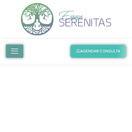
AGENDAR CONSULTA
Seja Bem-Vindo ao Espaço
Serenitas
Encontre Equilíbrio
Emocional E Cuide Da Sua